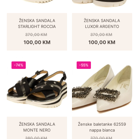
ŽENSKA SANDALA
ŽENSKA SANDALA
STARLIGHT ROCCIA
LUXOR ARGENTO
370,00
KM
370,00
KM
100,00
KM
100,00
KM
-74%
-55%
ŽENSKA SANDALA
Ženske baletanke 62559
MONTE NERO
nappa bianca
380,00
KM
370,00
KM