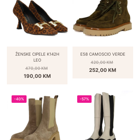
ŽENSKE CIPELE K142H
E58 CAMOSCIO VERDE
LEO
420,00
KM
470,00
KM
252,00
KM
190,00
KM
-40%
-57%