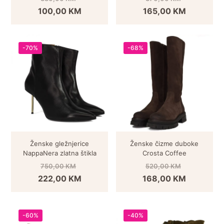
100,00
KM
165,00
KM
-70%
-68%
Ženske gležnjerice
Ženske čizme duboke
NappaNera zlatna štikla
Crosta Coffee
750,00
KM
520,00
KM
222,00
KM
168,00
KM
-60%
-40%