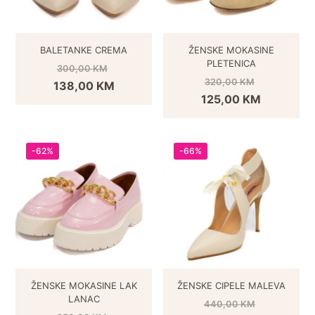
BALETANKE CREMA
ŽENSKE MOKASINE
PLETENICA
300,00
KM
320,00
KM
138,00
KM
125,00
KM
-62%
-66%
ŽENSKE MOKASINE LAK
ŽENSKE CIPELE MALEVA
LANAC
440,00
KM