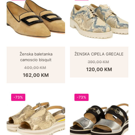
Ženska baletanka
ŽENSKA CIPELA GRECALE
camoscio bisquit
390,00
KM
400,00
KM
120,00
KM
162,00
KM
-73%
-73%