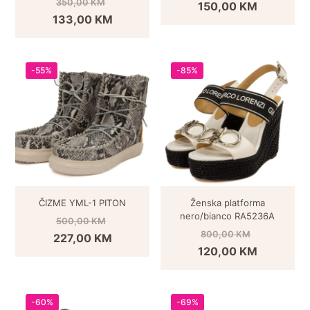
350,00
KM
150,00
KM
133,00
KM
-55%
-85%
ČIZME YML-1 PITON
Ženska platforma
nero/bianco RA5236A
500,00
KM
800,00
KM
227,00
KM
120,00
KM
-60%
-69%