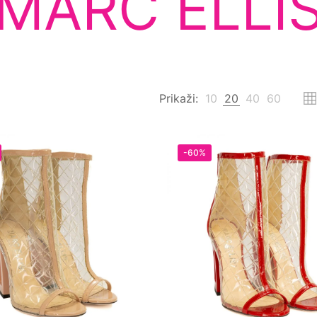
MARC ELLI
Prikaži:
10
20
40
60
-60%