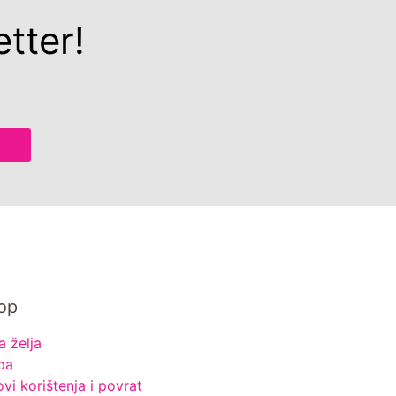
tter!
op
a želja
pa
ovi korištenja i povrat