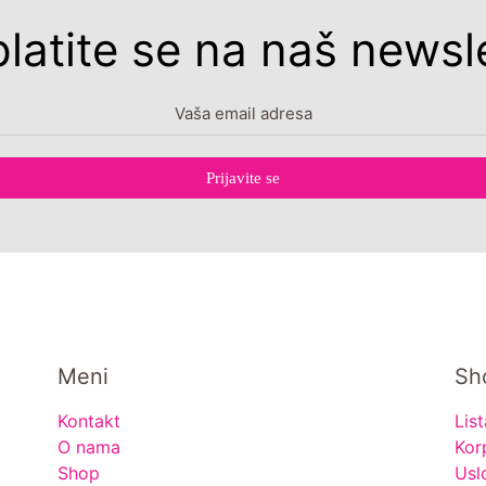
platite se na naš newsle
Prijavite se
Meni
Sh
Kontakt
List
O nama
Kor
Shop
Usl