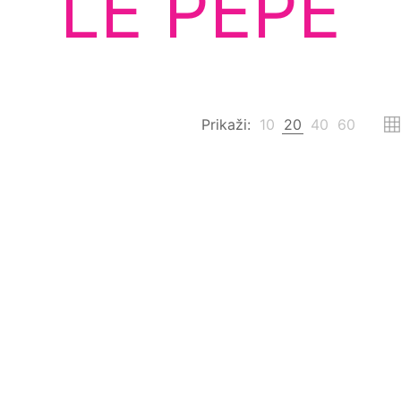
LE PEPÈ
Prikaži:
10
20
40
60