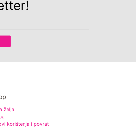
tter!
op
a želja
pa
ovi korištenja i povrat