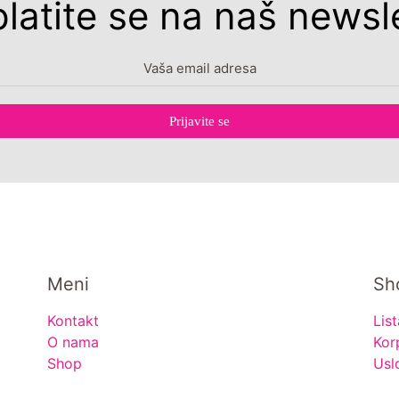
platite se na naš newsle
Prijavite se
Meni
Sh
Kontakt
List
O nama
Kor
Shop
Usl