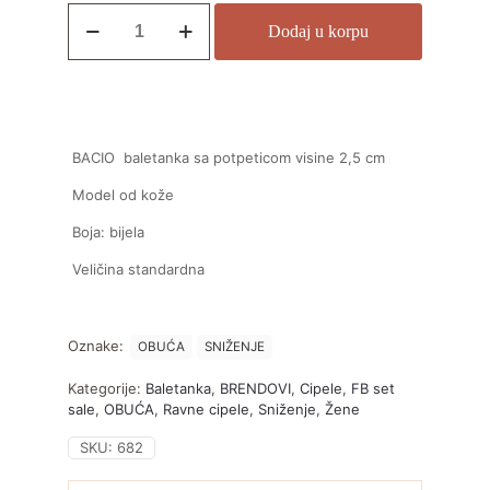
Dodaj u korpu
BACIO baletanka sa potpeticom visine 2,5 cm
Model od kože
Boja: bijela
Veličina standardna
Oznake:
OBUĆA
SNIŽENJE
Kategorije:
Baletanka
,
BRENDOVI
,
Cipele
,
FB set
sale
,
OBUĆA
,
Ravne cipele
,
Sniženje
,
Žene
SKU:
682