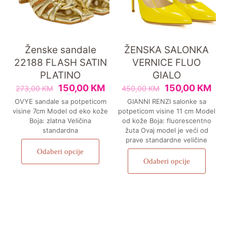
Ženske sandale
ŽENSKA SALONKA
22188 FLASH SATIN
VERNICE FLUO
PLATINO
GIALO
150,00
KM
150,00
KM
273,00
KM
450,00
KM
OVYE sandale sa potpeticom
GIANNI RENZI salonke sa
visine 7cm Model od eko kože
potpeticom visine 11 cm Model
Boja: zlatna Veličina
od kože Boja: fluorescentno
standardna
žuta Ovaj model je veći od
prave standardne veličine
Odaberi opcije
Odaberi opcije