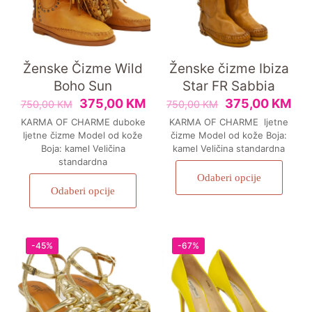
Ženske Čizme Wild
Ženske čizme Ibiza
Boho Sun
Star FR Sabbia
375,00
KM
375,00
KM
750,00
KM
750,00
KM
KARMA OF CHARME duboke
KARMA OF CHARME ljetne
ljetne čizme Model od kože
čizme Model od kože Boja:
Boja: kamel Veličina
kamel Veličina standardna
standardna
Odaberi opcije
Odaberi opcije
-45%
-67%