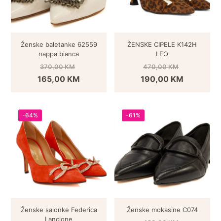
Ženske baletanke 62559
ŽENSKE CIPELE K142H
nappa bianca
LEO
370,00
KM
470,00
KM
165,00
KM
190,00
KM
-64%
-61%
Ženske salonke Federica
Ženske mokasine C074
Lancione