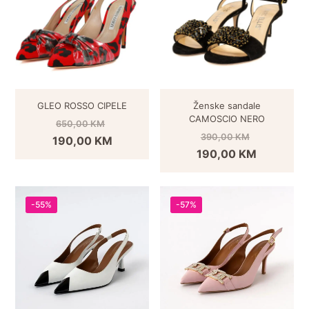
GLEO ROSSO CIPELE
Ženske sandale
CAMOSCIO NERO
650,00
KM
390,00
KM
190,00
KM
190,00
KM
-55%
-57%