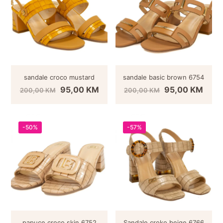
sandale croco mustard
sandale basic brown 6754
95,00
KM
95,00
KM
200,00
KM
200,00
KM
-50%
-57%
papuce croco skin 6752
Sandale croko beige 6766