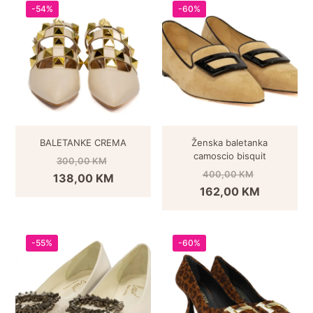
-54%
-60%
BALETANKE CREMA
Ženska baletanka
camoscio bisquit
300,00
KM
400,00
KM
138,00
KM
162,00
KM
-55%
-60%