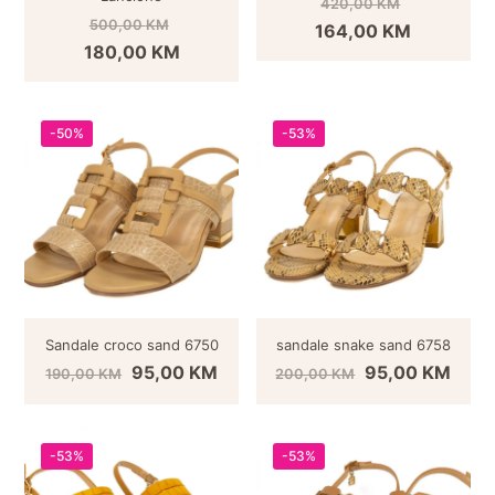
420,00
KM
500,00
KM
164,00
KM
180,00
KM
-50%
-53%
Sandale croco sand 6750
sandale snake sand 6758
95,00
KM
95,00
KM
190,00
KM
200,00
KM
-53%
-53%