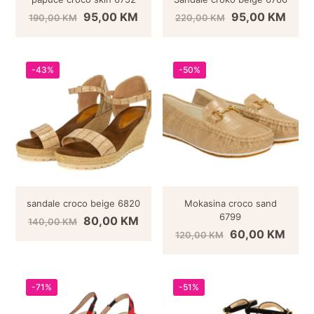
95,00
KM
95,00
KM
190,00
KM
220,00
KM
-43%
-50%
sandale croco beige 6820
Mokasina croco sand
6799
80,00
KM
140,00
KM
60,00
KM
120,00
KM
-71%
-51%