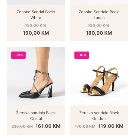
Zenske Sandal Bacio
Zenske Sandale Bacio
White
Lanac
420,00
KM
420,00
KM
190,00
KM
180,00
KM
-30%
-30%
Ženska sandala Black
Ženska sandala Black
Cristal
Golden
161,00
KM
119,00
KM
230,00
KM
170,00
KM