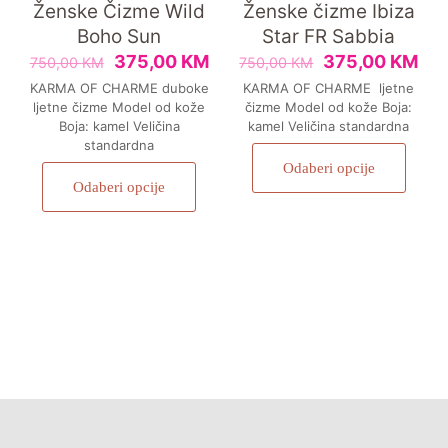
Ženske Čizme Wild
Ženske čizme Ibiza
Boho Sun
Star FR Sabbia
375,00
KM
375,00
KM
750,00
KM
750,00
KM
KARMA OF CHARME duboke
KARMA OF CHARME ljetne
ljetne čizme Model od kože
čizme Model od kože Boja:
Boja: kamel Veličina
kamel Veličina standardna
standardna
Odaberi opcije
Odaberi opcije