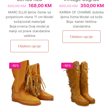
168,00
KM
350,00
KM
420,00
KM
800,00
KM
MARC ELLIS ljetne čizme sa
KARMA OF CHARME duboka
potpeticom visine 11 cm Model
ljetna čizma Model od kože
koža/ostali materijali
Boja: kamel Veličina
Boja:crvena Ovaj model je
standardna
manji od prave standardne
veličine
Odaberi opcije
Odaberi opcije
-50%
-50%