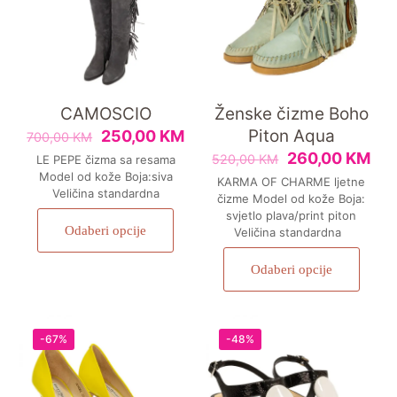
CAMOSCIO
Ženske čizme Boho
Piton Aqua
250,00
KM
700,00
KM
260,00
KM
520,00
KM
LE PEPE čizma sa resama
Model od kože Boja:siva
KARMA OF CHARME ljetne
Veličina standardna
čizme Model od kože Boja:
svjetlo plava/print piton
Odaberi opcije
Veličina standardna
Odaberi opcije
-67%
-48%