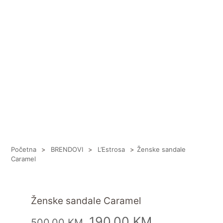
Početna
>
BRENDOVI
>
L’Estrosa
>
Ženske sandale
Caramel
Ženske sandale Caramel
190,00
KM
500,00
KM