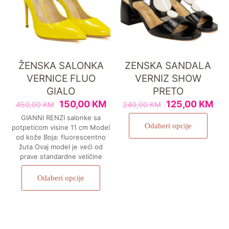
ŽENSKA SALONKA
ZENSKA SANDALA
VERNICE FLUO
VERNIZ SHOW
GIALO
PRETO
150,00
KM
125,00
KM
450,00
KM
240,00
KM
GIANNI RENZI salonke sa
Odaberi opcije
potpeticom visine 11 cm Model
od kože Boja: fluorescentno
žuta Ovaj model je veći od
prave standardne veličine
Odaberi opcije