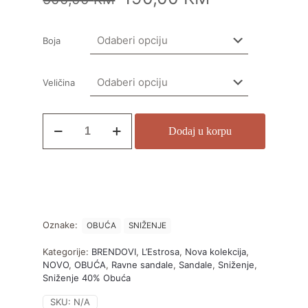
Boja
Veličina
Dodaj u korpu
Oznake:
OBUĆA
SNIŽENJE
Kategorije:
BRENDOVI
,
L’Estrosa
,
Nova kolekcija
,
NOVO
,
OBUĆA
,
Ravne sandale
,
Sandale
,
Sniženje
,
Sniženje 40% Obuća
SKU:
N/A