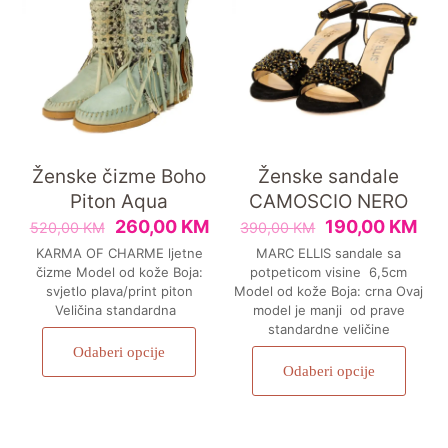
Ženske čizme Boho
Ženske sandale
Piton Aqua
CAMOSCIO NERO
260,00
KM
190,00
KM
520,00
KM
390,00
KM
KARMA OF CHARME ljetne
MARC ELLIS sandale sa
čizme Model od kože Boja:
potpeticom visine 6,5cm
svjetlo plava/print piton
Model od kože Boja: crna Ovaj
Veličina standardna
model je manji od prave
standardne veličine
Odaberi opcije
Odaberi opcije