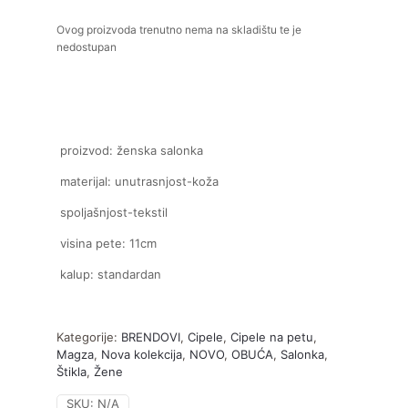
Ovog proizvoda trenutno nema na skladištu te je
nedostupan
proizvod: ženska salonka
materijal: unutrasnjost-koža
spoljašnjost-tekstil
visina pete: 11cm
kalup: standardan
Kategorije:
BRENDOVI
,
Cipele
,
Cipele na petu
,
Magza
,
Nova kolekcija
,
NOVO
,
OBUĆA
,
Salonka
,
Štikla
,
Žene
SKU:
N/A