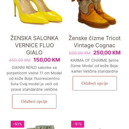
ŽENSKA SALONKA
Ženske čizme Tricot
VERNICE FLUO
Vintage Cognac
GIALO
250,00
KM
500,00
KM
150,00
KM
450,00
KM
KARMA OF CHARME ljetne
čizme Model od kože Boja:
GIANNI RENZI salonke sa
kamel Veličina standardna
potpeticom visine 11 cm Model
od kože Boja: fluorescentno
Odaberi opcije
žuta Ovaj model je veći od
prave standardne veličine
Odaberi opcije
-50%
-51%