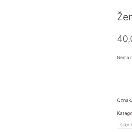
Žen
40
Nema n
Oznak
Katego
SKU: