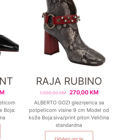
ENT
RAJA RUBINO
M
270,00
KM
1.000,00
KM
eticom
ALBERTO GOZI gleznjerica sa
e Boja:
potpeticom visine 9 cm Model od
dna
kože Boja:siva/print piton Veličina
standardna
Odaberi opcije