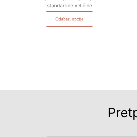
standardne veličine
Odaberi opcije
Pret