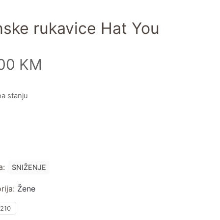
ske rukavice Hat You
,00
KM
a stanju
a:
SNIŽENJE
rija:
Žene
1210