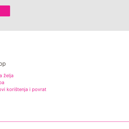
op
a želja
pa
ovi korištenja i povrat