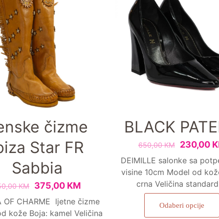
enske čizme
BLACK PAT
biza Star FR
230,00
K
650,00
KM
DEIMILLE salonke sa potp
Sabbia
visine 10cm Model od kož
crna Veličina standar
375,00
KM
50,00
KM
 OF CHARME ljetne čizme
Odaberi opcije
d kože Boja: kamel Veličina