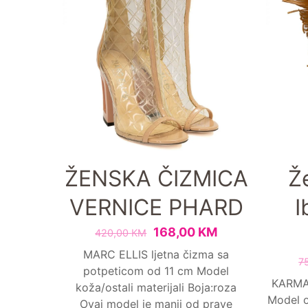
ŽENSKA ČIZMICA
Ž
VERNICE PHARD
I
168,00
KM
420,00
KM
MARC ELLIS ljetna čizma sa
7
potpeticom od 11 cm Model
KARMA
koža/ostali materijali Boja:roza
Model o
Ovaj model je manji od prave