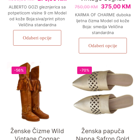
375,00
KM
750,00
KM
ALBERTO GOZI gleznjerica sa
potpeticom visine 9 cm Model
KARMA OF CHARME duboka
od kože Boja:siva/print piton
ljetna čizma Model od kože
Veličina standardna
Boja: smedja Veličina
standardna
Odaberi opcije
Odaberi opcije
-56%
-70%
Ženske Čizme Wild
Ženska papuča
Vintage Cognac
Nappa Safron Gold