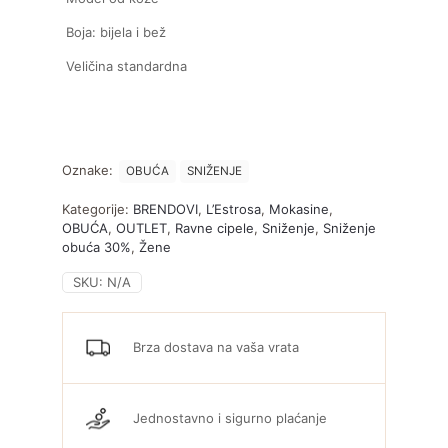
Boja: bijela i bež
Veličina standardna
Oznake:
OBUĆA
SNIŽENJE
Kategorije:
BRENDOVI
,
L’Estrosa
,
Mokasine
,
OBUĆA
,
OUTLET
,
Ravne cipele
,
Sniženje
,
Sniženje
obuća 30%
,
Žene
SKU:
N/A
Brza dostava na vaša vrata
Jednostavno i sigurno plaćanje