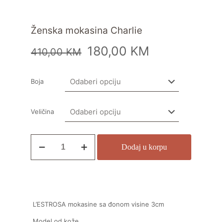
Ženska mokasina Charlie
180,00
KM
410,00
KM
Boja
Veličina
Dodaj u korpu
L’ESTROSA mokasine sa đonom visine 3cm
Model od kože