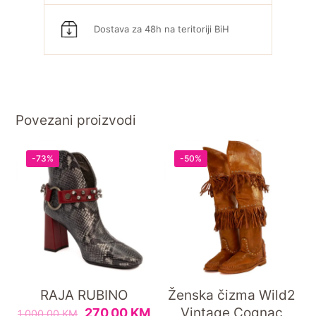
Dostava za 48h na teritoriji BiH
Povezani proizvodi
-73%
-50%
RAJA RUBINO
Ženska čizma Wild2
Vintage Cognac
270,00
KM
1.000,00
KM