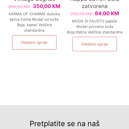
zatvorena
350,00
KM
800,00
KM
84,00
KM
280,00
KM
KARMA OF CHARME duboka
ljetna čizma Model od kože
MODA DI FAUSTO papiče
Boja: kamel Veličina
Model prirodna koža
standardna
Boja:zlatna Veličina standardna
Odaberi opcije
Odaberi opcije
Pretplatite se na naš