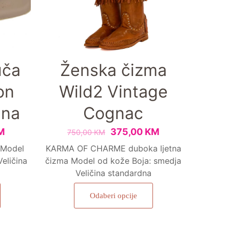
uča
Ženska čizma
on
Wild2 Vintage
ena
Cognac
M
375,00
KM
750,00
KM
 Model
KARMA OF CHARME duboka ljetna
eličina
čizma Model od kože Boja: smedja
Veličina standardna
Odaberi opcije