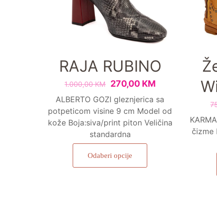
RAJA RUBINO
Ž
Wi
270,00
KM
1.000,00
KM
ALBERTO GOZI gleznjerica sa
7
potpeticom visine 9 cm Model od
KARMA 
kože Boja:siva/print piton Veličina
čizme 
standardna
Odaberi opcije