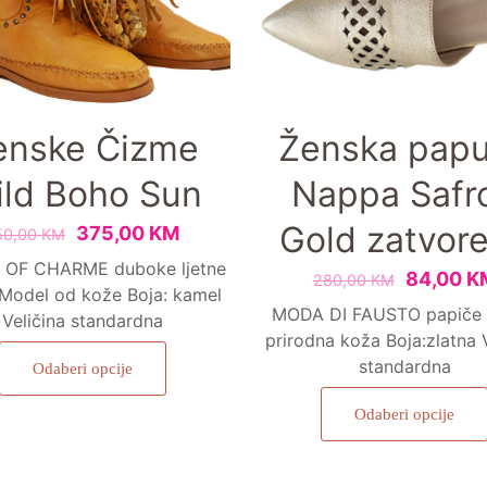
enske Čizme
Ženska pap
ld Boho Sun
Nappa Safr
Gold zatvor
375,00
KM
50,00
KM
OF CHARME duboke ljetne
84,00
K
280,00
KM
Model od kože Boja: kamel
MODA DI FAUSTO papiče
Veličina standardna
prirodna koža Boja:zlatna V
standardna
Odaberi opcije
Odaberi opcije