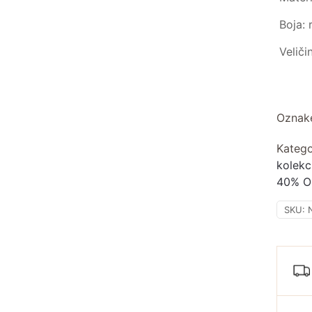
Boja: 
Veliči
Oznak
Katego
kolekc
40% O
SKU: