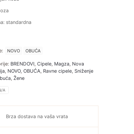
roza
na: standardna
e:
NOVO
OBUĆA
rije:
BRENDOVI
,
Cipele
,
Magza
,
Nova
ija
,
NOVO
,
OBUĆA
,
Ravne cipele
,
Sniženje
buća
,
Žene
N/A
Brza dostava na vaša vrata