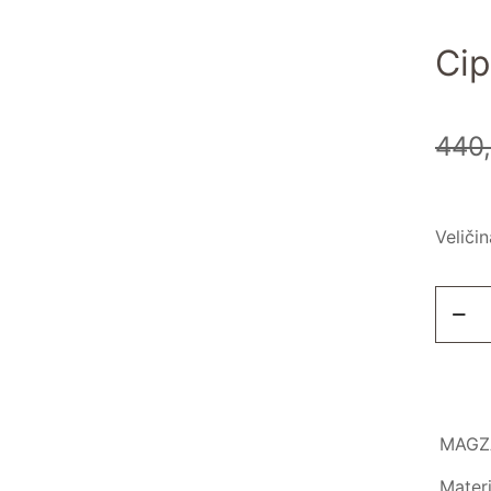
Ci
440
Veličin
MAGZ
Materi