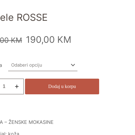
pele ROSSE
190,00
KM
,00
KM
a
Dodaj u korpu
A – ŽENSKE MOKASINE
jal: koža