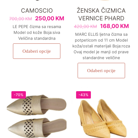
CAMOSCIO
ŽENSKA ČIZMICA
VERNICE PHARD
250,00
KM
700,00
KM
168,00
KM
420,00
KM
LE PEPE čizma sa resama
Model od kože Boja:siva
MARC ELLIS ljetna čizma sa
Veličina standardna
potpeticom od 11 cm Model
koža/ostali materijali Boja:roza
Odaberi opcije
Ovaj model je manji od prave
standardne veličine
Odaberi opcije
-70%
-43%