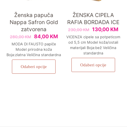
Ženska papuča
ŽENSKA CIPELA
Nappa Safron Gold
RAFIA BORDADA ICE
zatvorena
130,00
KM
230,00
KM
84,00
KM
280,00
KM
VICENZA cipele sa potpeticom
od 5,5 cm Model koža/ostali
MODA DI FAUSTO papiče
materijali Boja:bež Veličina
Model prirodna koža
standardna
Boja:zlatna Veličina standardna
Odaberi opcije
Odaberi opcije