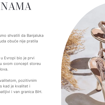
O NAMA
smo shvatili da Banjaluka
nuda obuće nije pratila
u Evropi bio je prvi
 u svom concept storeu
dova.
alitetom, pozitivnim
kad je kvalitet i
tljivi i van granica BiH.