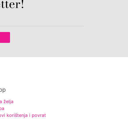
tter!
op
a želja
pa
ovi korištenja i povrat