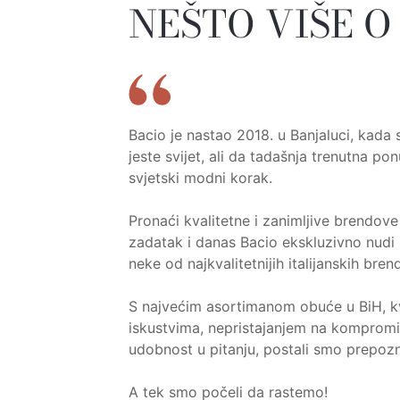
NEŠTO VIŠE 
Bacio je nastao 2018. u Banjaluci, kada 
jeste svijet, ali da tadašnja trenutna po
svjetski modni korak.
Pronaći kvalitetne i zanimljive brendove 
zadatak i danas Bacio ekskluzivno nudi
neke od najkvalitetnijih italijanskih bren
S najvećim asortimanom obuće u BiH, kv
iskustvima, nepristajanjem na kompromis 
udobnost u pitanju, postali smo prepozna
A tek smo počeli da rastemo!